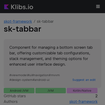
skot-framework
sk-tabbar
sk-tabbar
Component for managing a bottom screen tab
bar, offering customizable tab configurations,
stack management, and theming options for
enhanced user interface design.
#
viewmodel
#
ui
#
navigation
#
mvvm
#
design-system
#
android-ui
Suggest an edit
Android JVM
JVM
Kotlin/Native
GitHub stars
2
Authors
skot-framework