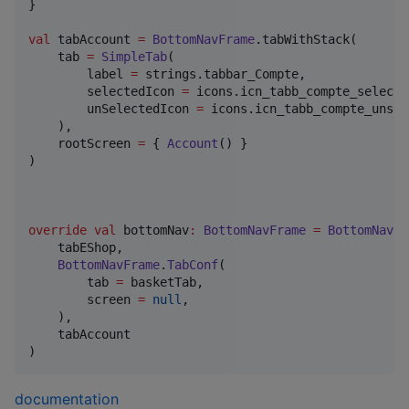
}

val
 tabAccount 
=
BottomNavFrame
.tabWithStack(

    tab 
=
SimpleTab
(

        label 
=
 strings.tabbar_Compte,

        selectedIcon 
=
 icons.icn_tabb_compte_selected
        unSelectedIcon 
=
 icons.icn_tabb_compte_unsel
    ),

    rootScreen 
=
 { 
Account
() }

)

override
val
 bottomNav
:
BottomNavFrame
=
BottomNavFr
    tabEShop,

BottomNavFrame
.
TabConf
(

        tab 
=
 basketTab,

        screen 
=
null
,

    ),

    tabAccount

documentation