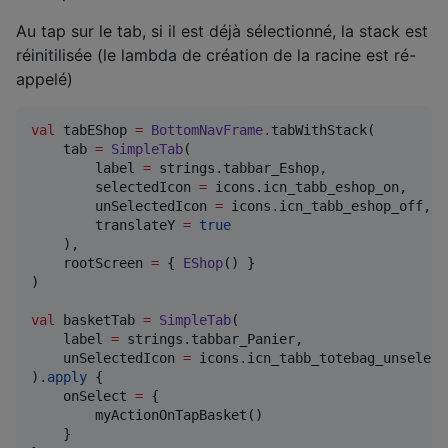
Au tap sur le tab, si il est déjà sélectionné, la stack est
réinitilisée (le lambda de création de la racine est ré-
appelé)
val
 tabEShop 
=
BottomNavFrame
.tabWithStack(

    tab 
=
SimpleTab
(

        label 
=
 strings.tabbar_Eshop,

        selectedIcon 
=
 icons.icn_tabb_eshop_on,

        unSelectedIcon 
=
 icons.icn_tabb_eshop_off,

        translateY 
=
true
    ),

    rootScreen 
=
 { 
EShop
() }

)

val
 basketTab 
=
SimpleTab
(

    label 
=
 strings.tabbar_Panier,

    unSelectedIcon 
=
 icons.icn_tabb_totebag_unselecte
).
apply
 {

    onSelect 
=
 {

        myActionOnTapBasket()

    }
