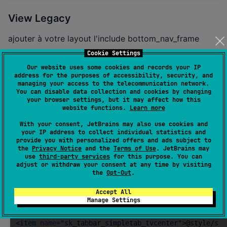
View Legacy
ajouter à votre layout l'include bottom_nav_frame
Cookie Settings
<
androidx
.constraintlayout.widget.ConstraintLayout

Our website uses some cookies and records your IP
xmlns
:
android
=
"
http://schemas.android.com/apk/re
address for the purposes of accessibility, security, and
android
:
layout_height
=
"
match_parent
"
android
:
bac
managing your access to the telecommunication network.
You can disable data collection and cookies by changing
your browser settings, but it may affect how this
    <
include
android
:
id
=
"
@+id/bottomNav
"
layout
=
"
@la
website functions.
Learn more
    <
include
android
:
id
=
"
@+id/loader
"
layout
=
"
@layou
With your consent, JetBrains may also use cookies and
</
androidx
.constraintlayout.widget.ConstraintLayout>
your IP address to collect individual statistics and
provide you with personalized offers and ads subject to
the
Privacy Notice
and the
Terms of Use
. JetBrains may
use
third-party services
for this purpose. You can
vous devez fournir des valeurs pour le theming :
adjust or withdraw your consent at any time by visiting
the
Opt-Out
.
(ici avec juste les valeurs par dafaut)
Accept All
Manage Settings
<
item
name
=
"
sk_tabbar_bottom_nav_frame_linear
"
>@styl
<
item
name
=
"
sk_tabbar_simpletab_label
"
>@style/sk_tab
<
item
name
=
"
sk_tabbar_simpletab_tvcenter
"
>@style/sk_