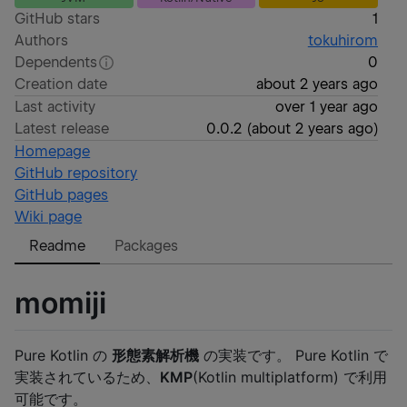
GitHub stars
1
Authors
tokuhirom
Dependents
0
Creation date
about 2 years ago
Last activity
over 1 year ago
Latest release
0.0.2
(
about 2 years ago
)
Homepage
GitHub repository
GitHub pages
Wiki page
Readme
Packages
momiji
Pure Kotlin の
形態素解析機
の実装です。 Pure Kotlin で
実装されているため、
KMP
(Kotlin multiplatform) で利用
可能です。