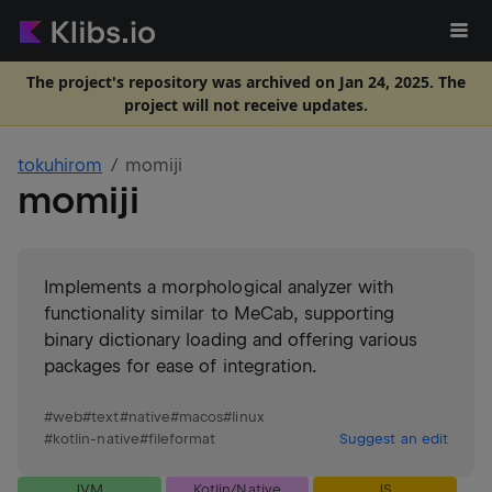
The project's repository was archived on Jan 24, 2025. The
project will not receive updates.
tokuhirom
momiji
momiji
Implements a morphological analyzer with
functionality similar to MeCab, supporting
binary dictionary loading and offering various
packages for ease of integration.
#
web
#
text
#
native
#
macos
#
linux
#
kotlin-native
#
fileformat
Suggest an edit
JVM
Kotlin/Native
JS