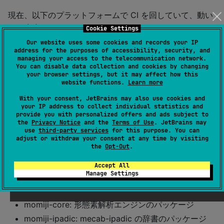
現在、以下のプラットフォームで CI を回していて、動い
ています。
Cookie Settings
Our website uses some cookies and records your IP
jvm
address for the purposes of accessibility, security, and
managing your access to the telecommunication network.
js(nodejs)
You can disable data collection and cookies by changing
macosArm64
your browser settings, but it may affect how this
website functions.
Learn more
macosX64
With your consent, JetBrains may also use cookies and
linuxX64
your IP address to collect individual statistics and
provide you with personalized offers and ads subject to
MeCab のバイナリー辞書を利用可能です。
the
Privacy Notice
and the
Terms of Use
. JetBrains may
use
third-party services
for this purpose. You can
adjust or withdraw your consent at any time by visiting
工藤 拓氏の
実践・自然言語処理シリーズ2 形態素解析
the
Opt-Out
.
の理論と実装
を参考に実装していて、基本的な挙動は
MeCab と同じになるようにしています。
Accept All
Manage Settings
以下の artifact があります。
momiji-core: 形態素解析エンジンのパッケージ
momiji-ipadic: mecab-ipadic の辞書のパッケージ